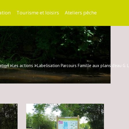
ation
Tourisme et loisirs
Ateliers pêche
ation
Les actions
Labelisation Parcours Famille aux plans d’eau G.