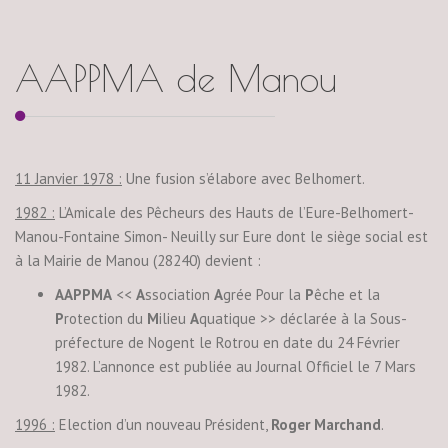
AAPPMA de Manou
11 Janvier 1978 :
Une fusion s’élabore avec Belhomert.
1982 :
L’Amicale des Pêcheurs des Hauts de l’Eure-Belhomert-
Manou-Fontaine Simon- Neuilly sur Eure dont le siège social est
à la Mairie de Manou (28240) devient :
AAPPMA
<<
A
ssociation
A
grée Pour la
P
êche et la
P
rotection du
M
ilieu
A
quatique >> déclarée à la Sous-
préfecture de Nogent le Rotrou en date du 24 Février
1982. L’annonce est publiée au Journal Officiel le 7 Mars
1982.
1996 :
Election d’un nouveau Président,
Roger Marchand
.